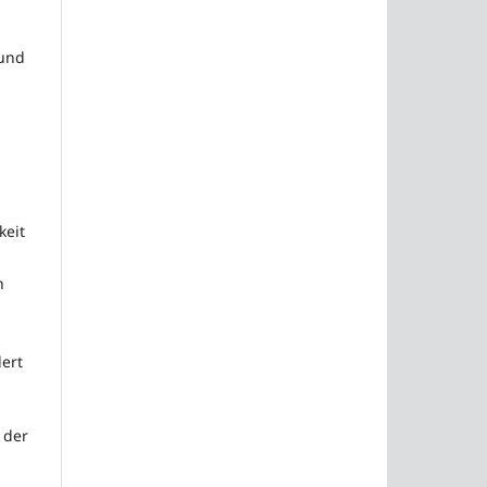
 und
keit
n
ert
 der