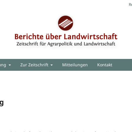
R
hung
Zur Zeitschrift
Mitteilungen
Kontakt
ng