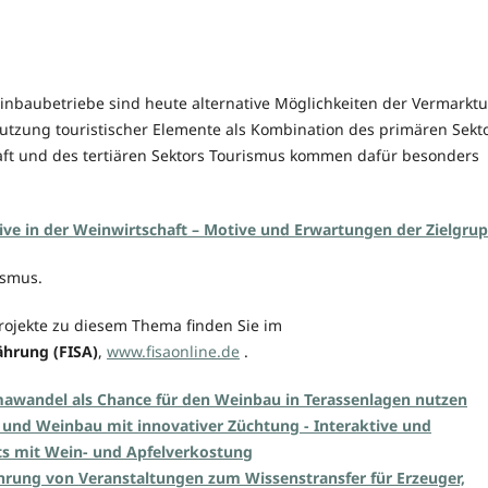
einbaubetriebe sind heute alternative Möglichkeiten der Vermarkt
utzung touristischer Elemente als Kombination des primären Sekt
aft und des tertiären Sektors Tourismus kommen dafür besonders
ve in der Weinwirtschaft – Motive und Erwartungen der Zielgru
ismus.
rojekte zu diesem Thema finden Sie im
hrung (FISA)
,
www.fisaonline.de
.
imawandel als Chance für den Weinbau in Terassenlagen nutzen
nd Weinbau mit innovativer Züchtung - Interaktive und
ts mit Wein- und Apfelverkostung
ührung von Veranstaltungen zum Wissenstransfer für Erzeuger,