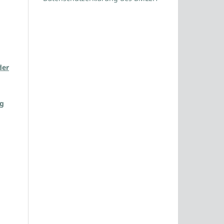
der
ng