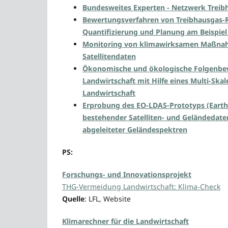
Bundesweites Experten - Netzwerk Treibh
Bewertungsverfahren von Treibhausgas-Re
Quantifizierung und Planung am Beispie
Monitoring von klimawirksamen Maßnahm
Satellitendaten
Ökonomische und ökologische Folgenbe
Landwirtschaft mit Hilfe eines Multi-S
Landwirtschaft
Erprobung des EO-LDAS-Prototyps (Earth
bestehender Satelliten- und Geländedaten
abgeleiteter Geländespektren
PS:
Forschungs- und Innovationsprojekt
THG-Vermeidung Landwirtschaft: Klima-Check
Quelle
: LFL, Website
Klimarechner für die Landwirtschaft