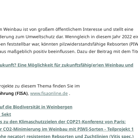
m Weinbau ist von großem öffentlichem Interesse und stellt eine
orderung zum Umweltschutz dar. Wenngleich in diesem Jahr 2022 ei
en feststellbar war, könnten pilzwiderstandsfähige Rebsorten (PIW
us maßgeblich positiv beeinflussen. Dazu der Beitrag mit dem Tite
ukunft? Eine Möglichkeit für zukunftsfähig(er)en Weinbau und
rojekte zu diesem Thema finden Sie im
hrung (FISA)
,
www.fisaonline.de
.
uf die Biodiversität in Weinbergen
 Sekt
s zu den Klimaschutzzielen der COP21-Konferenz von Paris:
 CO2-Minimierung im Weinbau mit PIWI-Sorten - Teilprojekt 1
he necator) resistenten Rebsorten und Zuchtlinien (Vitis spec.)