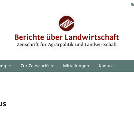
R
hung
Zur Zeitschrift
Mitteilungen
Kontakt
us
us